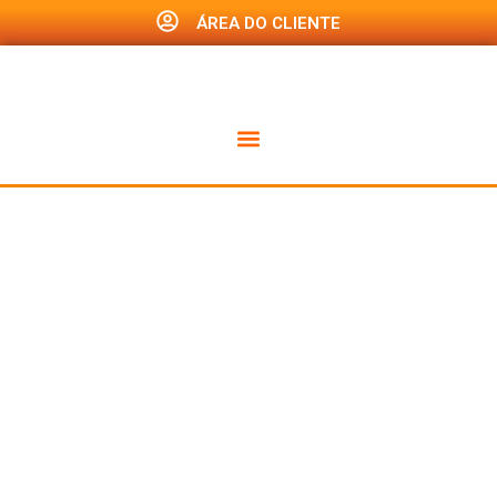
ÁREA DO CLIENTE
Hora do
leão
devolver o
que é seu