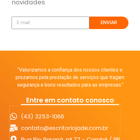
novidades
ENVIAR
“Valorizamos a confiança dos nossos clientes e
prezamos pela prestação de serviços que tragam
segurança e bons resultados para as empresas.”
Entre em contato conosco
(43) 3253-1066
contato@escritoriojade.com.br
Rua Rio Paraná, n° 77 - Cambé / PR