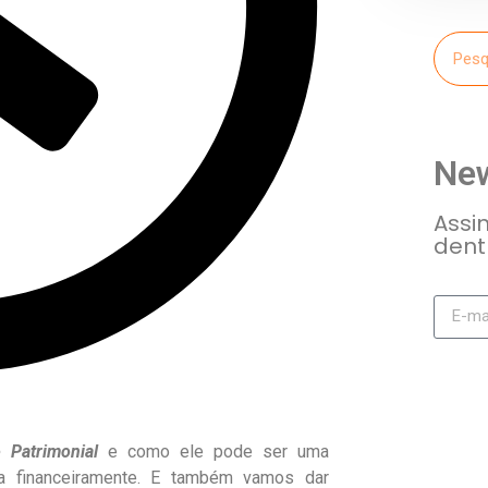
New
Assin
dent
o Patrimonial
e como ele pode ser uma
da financeiramente. E também vamos dar