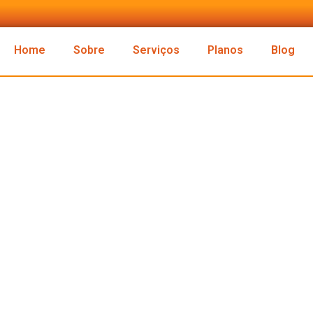
Home
Sobre
Serviços
Planos
Blog
al: Um Mapa Estratégico
lvimento Empresarial