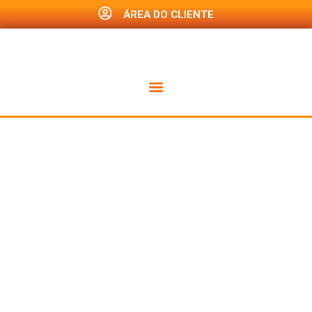
ÁREA DO CLIENTE
Gestão
financeira:
entenda a
importância