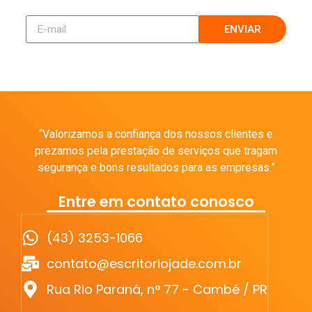
ENVIAR
“Valorizamos a confiança dos nossos clientes e
prezamos pela prestação de serviços que tragam
segurança e bons resultados para as empresas.”
Entre em contato conosco
(43) 3253-1066
contato@escritoriojade.com.br
Rua Rio Paraná, n° 77 - Cambé / PR