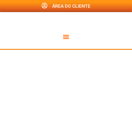
ÁREA DO CLIENTE
Renove
seu
Certificado
Digital no