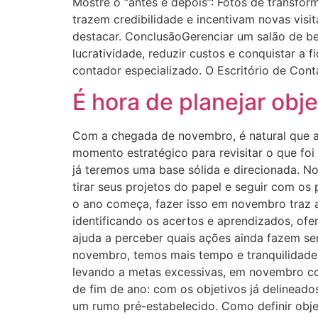
Mostre o “antes e depois”: Fotos de transfo
trazem credibilidade e incentivam novas visit
destacar. ConclusãoGerenciar um salão de be
lucratividade, reduzir custos e conquistar a f
contador especializado. O Escritório de Cont
É hora de planejar obj
Com a chegada de novembro, é natural que as
momento estratégico para revisitar o que foi
já teremos uma base sólida e direcionada. N
tirar seus projetos do papel e seguir com 
o ano começa, fazer isso em novembro traz al
identificando os acertos e aprendizados, of
ajuda a perceber quais ações ainda fazem se
novembro, temos mais tempo e tranquilidade 
levando a metas excessivas, em novembro con
de fim de ano: com os objetivos já delinead
um rumo pré-estabelecido. Como definir objet