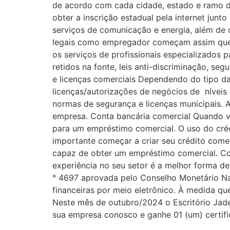
de acordo com cada cidade, estado e ramo de 
obter a inscrição estadual pela internet jun
serviços de comunicação e energia, além de o
legais como empregador começam assim que vo
os serviços de profissionais especializados
retidos na fonte, leis anti-discriminação, s
e licenças comerciais Dependendo do tipo da
licenças/autorizações de negócios de níveis e
normas de segurança e licenças municipais. A
empresa. Conta bancária comercial Quando voc
para um empréstimo comercial. O uso do créd
importante começar a criar seu crédito come
capaz de obter um empréstimo comercial. Co
experiência no seu setor é a melhor forma de
° 4697 aprovada pelo Conselho Monetário Na
financeiras por meio eletrônico. À medida q
Neste mês de outubro/2024 o Escritório Ja
sua empresa conosco e ganhe 01 (um) certif