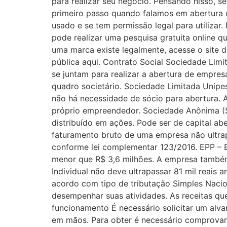
para realizar seu negócio. Pensando nisso, 
primeiro passo quando falamos em abertura d
usado e se tem permissão legal para utilizar
pode realizar uma pesquisa gratuita online q
uma marca existe legalmente, acesse o site do
pública aqui. Contrato Social Sociedade Lim
se juntam para realizar a abertura de empres
quadro societário. Sociedade Limitada Unipe
não há necessidade de sócio para abertura. 
próprio empreendedor. Sociedade Anônima (SA
distribuído em ações. Pode ser de capital ab
faturamento bruto de uma empresa não ultrap
conforme lei complementar 123/2016. EPP – 
menor que R$ 3,6 milhões. A empresa também
Individual não deve ultrapassar 81 mil reais
acordo com tipo de tributação Simples Nacion
desempenhar suas atividades. As receitas qu
funcionamento É necessário solicitar um alv
em mãos. Para obter é necessário comprovar 