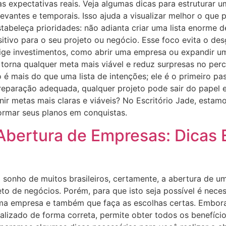
as expectativas reais. Veja algumas dicas para estruturar 
levantes e temporais. Isso ajuda a visualizar melhor o que pr
beleça prioridades: não adianta criar uma lista enorme de
tivo para o seu projeto ou negócio. Esse foco evita o des
xige investimentos, como abrir uma empresa ou expandir um 
torna qualquer meta mais viável e reduz surpresas no per
mais do que uma lista de intenções; ele é o primeiro pas
reparação adequada, qualquer projeto pode sair do papel e
inir metas mais claras e viáveis? No Escritório Jade, esta
ormar seus planos em conquistas.
Abertura de Empresas: Dicas 
 sonho de muitos brasileiros, certamente, a abertura de 
jeto de negócios. Porém, para que isto seja possível é ne
 uma empresa e também que faça as escolhas certas. Embor
lizado de forma correta, permite obter todos os benefício