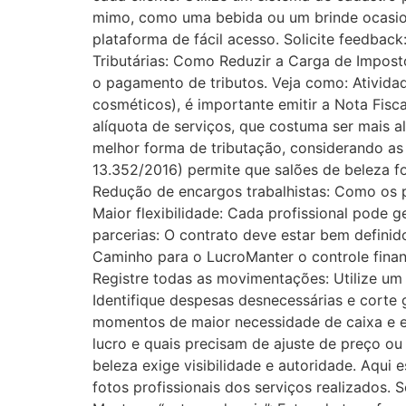
mimo, como uma bebida ou um brinde ocasion
plataforma de fácil acesso. Solicite feedbac
Tributárias: Como Reduzir a Carga de Impos
o pagamento de tributos. Veja como: Ativida
cosméticos), é importante emitir a Nota Fisca
alíquota de serviços, que costuma ser mais a
melhor forma de tributação, considerando as 
13.352/2016) permite que salões de beleza fo
Redução de encargos trabalhistas: Como os p
Maior flexibilidade: Cada profissional pode g
parcerias: O contrato deve estar bem definid
Caminho para o LucroManter o controle financ
Registre todas as movimentações: Utilize um s
Identifique despesas desnecessárias e corte
momentos de maior necessidade de caixa e evi
lucro e quais precisam de ajuste de preço ou
beleza exige visibilidade e autoridade. Aqui
fotos profissionais dos serviços realizados. 