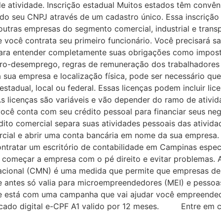
atividade. Inscrição estadual Muitos estados têm convênio
to do seu CNPJ através de um cadastro único. Essa inscriçã
utras empresas do segmento comercial, industrial e transp
cê contrata seu primeiro funcionário. Você precisará sab
 para entender completamente suas obrigações como imposto
eguro-desemprego, regras de remuneração dos trabalhadores 
 sua empresa e localização física, pode ser necessário qu
stadual, local ou federal. Essas licenças podem incluir lic
s licenças são variáveis e vão depender do ramo de ativida
ê conta com seu crédito pessoal para financiar seus negóc
ito comercial separa suas atividades pessoais das ativida
rcial e abrir uma conta bancária em nome da sua empresa.
ntratar um escritório de contabilidade em Campinas espe
 começar a empresa com o pé direito e evitar problemas. A
cional (CMN) é uma medida que permite que empresas de 
ue antes só valia para microempreendedores (MEI) e pessoa
de está com uma campanha que vai ajudar você empreende
icado digital e-CPF A1 valido por 12 meses. Entre em con