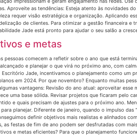
rmação impressionam e geram engajamento nas redes. Use 
as. Aproveite as tendências: Esteja atento às novidades do
leza requer visão estratégica e organização. Aplicando es
idelização de clientes. Para otimizar a gestão financeira e
abilidade Jade está pronto para ajudar o seu salão a cresc
etivos e metas
 pessoas comecem a refletir sobre o ano que está termina
 alcançado e planejar o que virá no próximo ano, com calma
o Escritório Jade, incentivamos o planejamento como um p
os planos em 2024. Por que novembro? Enquanto muitas pe
gumas vantagens: Revisão do ano atual: aproveitar esse mê
erece uma base sólida. Revisar projetos que ficaram pelo 
ntido e quais precisam de ajustes para o próximo ano. Men
para planejar. Diferente de janeiro, quando o impulso das
seguimos definir objetivos mais realistas e alinhados com
os, as festas de fim de ano podem ser desfrutadas com mai
ivos e metas eficientes? Para que o planejamento funcione