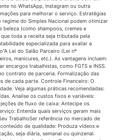
ente no WhatsApp, Instagram ou outra
rmações para melhorar o serviço. Estratégias
o regime do Simples Nacional podem otimizar
 de beleza (como shampoos, cremes e
que toda a receita seja tributada pela
tabilidade especializada para avaliar a
”A Lei do Salão Parceiro (Lei nº
iros, manicures, etc.). As vantagens incluem:
ar encargos trabalhistas, como FGTS e INSS.
 no contrato de parceria. Formalização das
s de cada parte. Controle Financeiro: O
vidade. Veja algumas práticas recomendadas:
as. Analise os custos fixos e variáveis:
jeções de fluxo de caixa: Antecipe os
serviço: Entenda quais serviços geram mais
 Seu TrabalhoSer referência no mercado de
em conteúdo de qualidade: Produza vídeos e
ação, seja diária, semanal ou quinzenal.