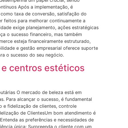
ém desempenha um papel crucial, sendo
ontínuos Após a implementação, é
 como taxa de conversão, satisfação do
er feitos para melhorar continuamente a
idade exige planejamento, ações estratégicas
ança o sucesso financeiro, mas também
merce esteja financeiramente estruturado,
bilidade e gestão empresarial oferece suporte
ra o sucesso do seu negócio.
 e centros estéticos
ibutárias O mercado de beleza está em
s. Para alcançar o sucesso, é fundamental
e fidelização de clientes, controle
 Fidelização de ClientesUm bom atendimento é
: Entenda as preferências e necessidades de
riência única: Surpreenda o cliente com um