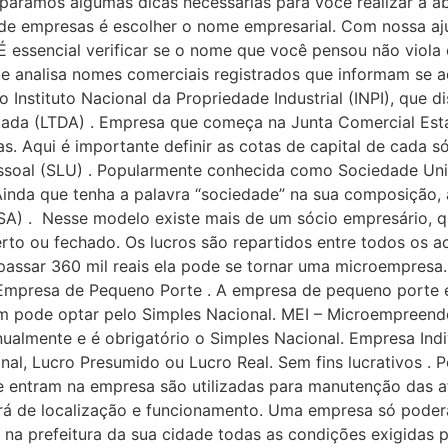
separamos algumas dicas necessárias para você realizar a 
e empresas é escolher o nome empresarial. Com nossa ajud
. É essencial verificar se o nome que você pensou não viola
ue analisa nomes comerciais registrados que informam se a
 Instituto Nacional da Propriedade Industrial (INPI), que d
itada (LTDA) . Empresa que começa na Junta Comercial Est
as. Aqui é importante definir as cotas de capital de cada 
ssoal (SLU) . Popularmente conhecida como Sociedade Uni
Ainda que tenha a palavra “sociedade” na sua composição
) . Nesse modelo existe mais de um sócio empresário, qu
erto ou fechado. Os lucros são repartidos entre todos os 
assar 360 mil reais ela pode se tornar uma microempresa.
Empresa de Pequeno Porte . A empresa de pequeno porte 
 pode optar pelo Simples Nacional. MEI – Microempreendo
 anualmente e é obrigatório o Simples Nacional. Empresa In
al, Lucro Presumido ou Lucro Real. Sem fins lucrativos . P
e entram na empresa são utilizadas para manutenção das at
ará de localização e funcionamento. Uma empresa só poder
na prefeitura da sua cidade todas as condições exigidas p