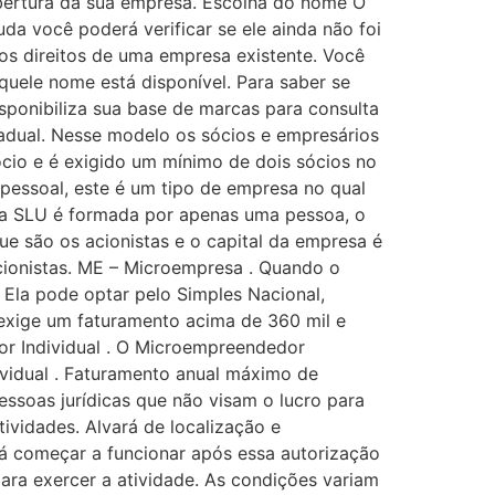
abertura da sua empresa. Escolha do nome O
a você poderá verificar se ele ainda não foi
 os direitos de uma empresa existente. Você
quele nome está disponível. Para saber se
isponibiliza sua base de marcas para consulta
adual. Nesse modelo os sócios e empresários
sócio e é exigido um mínimo de dois sócios no
pessoal, este é um tipo de empresa no qual
, a SLU é formada por apenas uma pessoa, o
e são os acionistas e o capital da empresa é
acionistas. ME – Microempresa . Quando o
 Ela pode optar pelo Simples Nacional,
exige um faturamento acima de 360 mil e
r Individual . O Microempreendedor
dividual . Faturamento anual máximo de
essoas jurídicas que não visam o lucro para
ividades. Alvará de localização e
á começar a funcionar após essa autorização
ara exercer a atividade. As condições variam