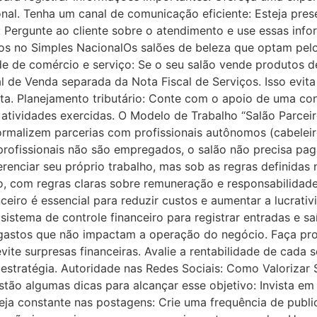
al. Tenha um canal de comunicação eficiente: Esteja pres
k: Pergunte ao cliente sobre o atendimento e use essas info
tos no Simples NacionalOs salões de beleza que optam pel
de de comércio e serviço: Se o seu salão vende produtos
l de Venda separada da Nota Fiscal de Serviços. Isso evita 
lta. Planejamento tributário: Conte com o apoio de uma con
atividades exercidas. O Modelo de Trabalho “Salão Parceiro
rmalizem parcerias com profissionais autônomos (cabeleire
rofissionais não são empregados, o salão não precisa pag
erenciar seu próprio trabalho, mas sob as regras definidas
o, com regras claras sobre remuneração e responsabilidade
eiro é essencial para reduzir custos e aumentar a lucrati
istema de controle financeiro para registrar entradas e saíd
 gastos que não impactam a operação do negócio. Faça pro
te surpresas financeiras. Avalie a rentabilidade de cada 
 estratégia. Autoridade nas Redes Sociais: Como Valorizar
 estão algumas dicas para alcançar esse objetivo: Invista 
Seja constante nas postagens: Crie uma frequência de public