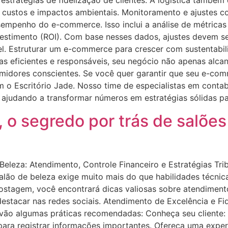
e estratégias de fidelização de clientes. A logística tamb
 custos e impactos ambientais. Monitoramento e ajustes c
empenho do e-commerce. Isso inclui a análise de métricas
vestimento (ROI). Com base nesses dados, ajustes devem s
el. Estruturar um e-commerce para crescer com sustentabil
as eficientes e responsáveis, seu negócio não apenas alc
umidores conscientes. Se você quer garantir que seu e-com
m o Escritório Jade. Nosso time de especialistas em conta
ajudando a transformar números em estratégias sólidas pa
o segredo por trás de salões
Beleza: Atendimento, Controle Financeiro e Estratégias Tr
lão de beleza exige muito mais do que habilidades técnica
postagem, você encontrará dicas valiosas sobre atendimento 
e destacar nas redes sociais. Atendimento de Excelência e
ui vão algumas práticas recomendadas: Conheça seu cliente
 para registrar informações importantes. Ofereça uma expe